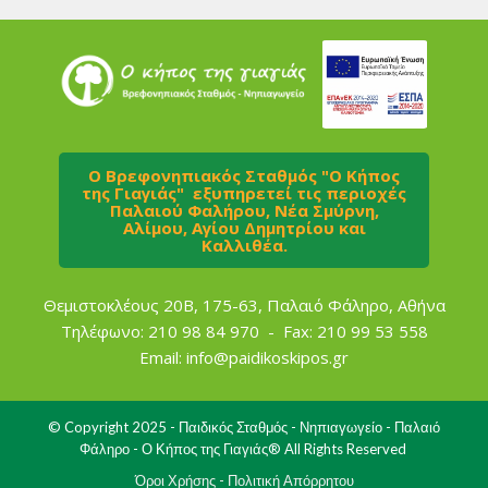
Ο Βρεφονηπιακός Σταθμός "Ο Κήπος
της Γιαγιάς" εξυπηρετεί τις περιοχές
Παλαιού Φαλήρου, Νέα Σμύρνη,
Αλίμου, Αγίου Δημητ​ρίου και
Καλλιθέα.
Θεμιστοκλέους 20Β, 175-63, Παλαιό Φάληρο, Αθήνα
Τηλέφωνο: 210 98 84 970 - Fax: 210 99 53 558
Email:
info@paidikoskipos.gr
© Copyright 2025 - Παιδικός Σταθμός - Νηπιαγωγείο - Παλαιό
Φάληρο - Ο Κήπος της Γιαγιάς® All Rights Reserved
Όροι Χρήσης - Πολιτική Απόρρητου